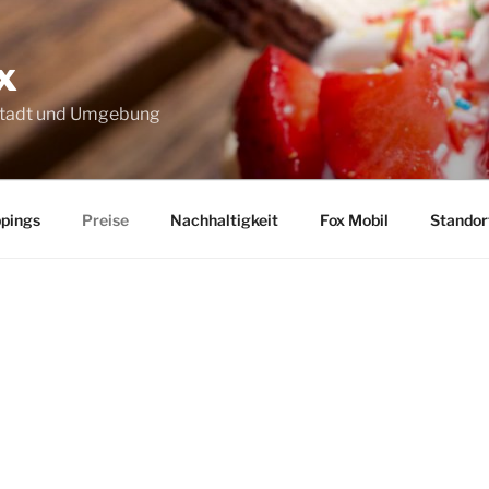
x
mstadt und Umgebung
pings
Preise
Nachhaltigkeit
Fox Mobil
Standor