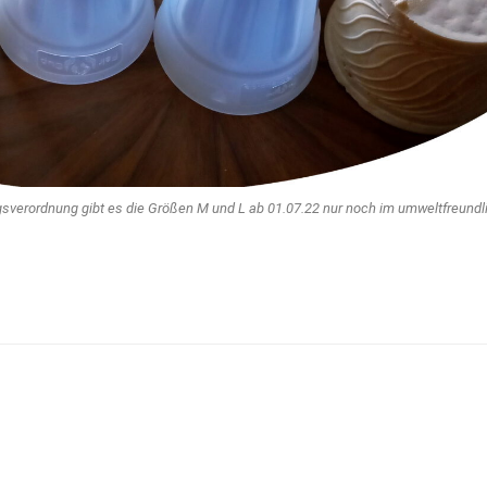
sverordnung gibt es die Größen M und L ab 01.07.22 nur noch im umweltfreundl