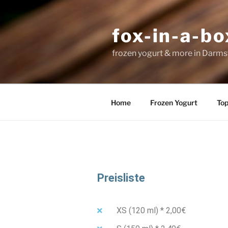
fox-in-a-bo
frozen yogurt & more in Dar
Home
Frozen Yogurt
Top
Preisliste
XS (120 ml) * 2,00€