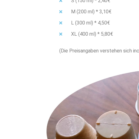
S (150 ml) * 2,40€
M (200 ml) * 3,10€
L (300 ml) * 4,50€
XL (400 ml) * 5,80€
(Die Preisangaben verstehen sich in